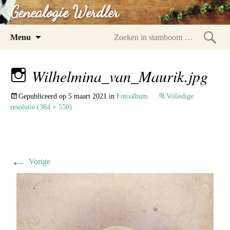
Genealogie Werdler
Spring
Menu
naar
Zoeke
inhoud
in
Wilhelmina_van_Maurik.jpg
stam
Gepubliceerd op
5 maart 2021
in
Fotoalbum
Volledige
resolutie (384 × 550)
←
Vorige