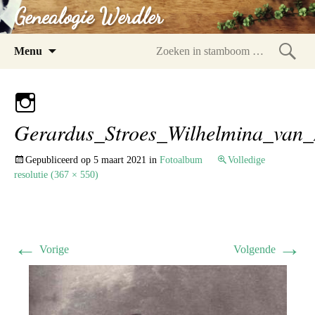
Genealogie Werdler
Spring
Menu
naar
Zoeke
inhoud
in
stam
Gerardus_Stroes_Wilhelmina_van_
Gepubliceerd op
5 maart 2021
in
Fotoalbum
Volledige
resolutie (367 × 550)
←
→
Vorige
Volgende