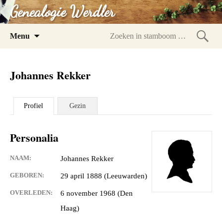
Genealogie Werdler
Spring
Menu
naar
Zoeke
inhoud
in
Johannes Rekker
stam
Profiel
Gezin
Personalia
NAAM:
Johannes Rekker
GEBOREN:
29 april 1888 (Leeuwarden)
OVERLEDEN:
6 november 1968 (Den
Haag)