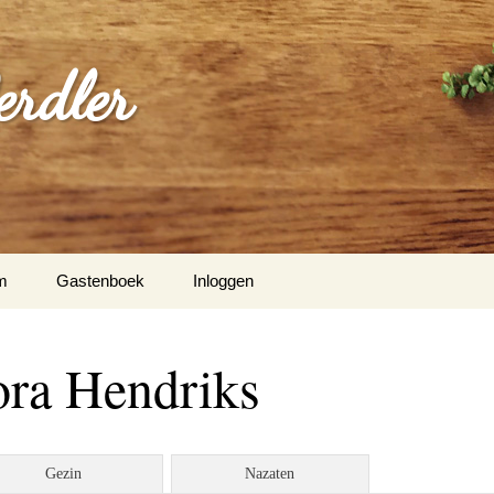
erdler
m
Gastenboek
Inloggen
ora Hendriks
Gezin
Nazaten