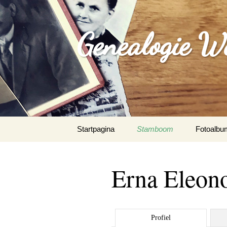
Genealogie W
Spring
Startpagina
Stamboom
Fotoalbu
naar
inhoud
Erna Eleon
Profiel