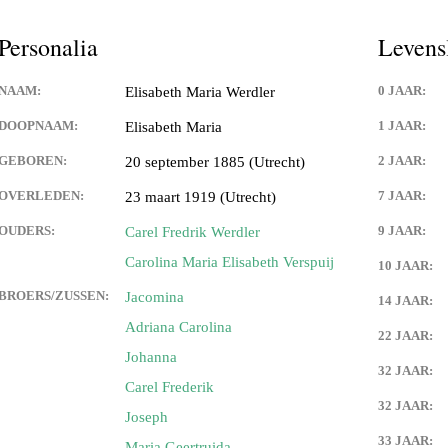
Personalia
Levens
NAAM:
0 JAAR:
Elisabeth Maria Werdler
DOOPNAAM:
1 JAAR:
Elisabeth Maria
GEBOREN:
2 JAAR:
20 september 1885 (Utrecht)
OVERLEDEN:
7 JAAR:
23 maart 1919 (Utrecht)
OUDERS:
9 JAAR:
Carel Fredrik Werdler
Carolina Maria Elisabeth Verspuij
10 JAAR:
BROERS/ZUSSEN:
Jacomina
14 JAAR:
Adriana Carolina
22 JAAR:
Johanna
32 JAAR:
Carel Frederik
32 JAAR:
Joseph
33 JAAR:
Maria Geertruida