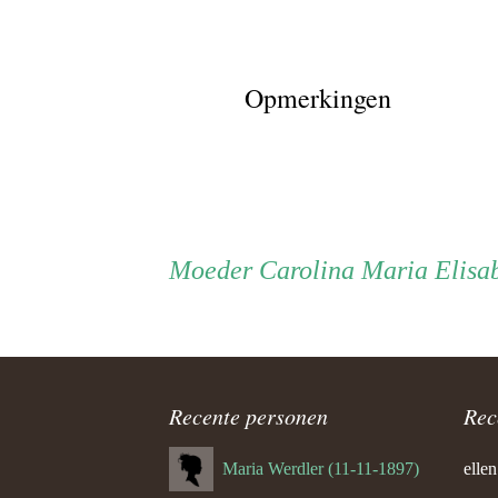
Opmerkingen
Persoon
Moeder
Moeder
Carolina Maria Elisab
ouder
navigatie
Recente personen
Rec
Maria Werdler (11-11-1897)
ellen