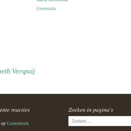
Geertruida
eth Verspuij
ente reacties
Zoeken in pagina’s
Zoeken
op
Gastenboek
naar: