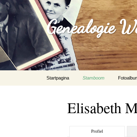
Genealogie W
Spring
Startpagina
Stamboom
Fotoalbu
naar
inhoud
Elisabeth M
Profiel