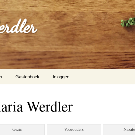
erdler
m
Gastenboek
Inloggen
aria Werdler
Gezin
Voorouders
Nazat