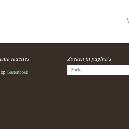
ente reacties
Zoeken in pagina’s
Zoeken
op
Gastenboek
naar: