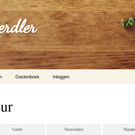
erdler
m
Gastenboek
Inloggen
eur
Gezin
Voorouders
Nazat