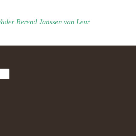
Vader
Vader
Berend Janssen van Leur