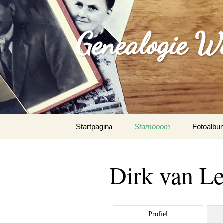
Genealogie W
Spring
Startpagina
Stamboom
Fotoalbu
naar
inhoud
Dirk van L
Profiel