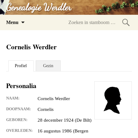
Genealogie Werdler
Spring
Menu
naar
Zoeke
inhoud
in
Cornelis Werdler
stam
Profiel
Gezin
Personalia
NAAM:
Cornelis Werdler
DOOPNAAM:
Cornelis
GEBOREN:
28 december 1924 (De Bilt)
OVERLEDEN:
16 augustus 1986 (Bergen