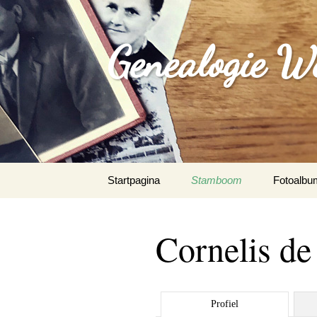
Genealogie W
Spring
Startpagina
Stamboom
Fotoalbu
naar
inhoud
Cornelis de
Profiel