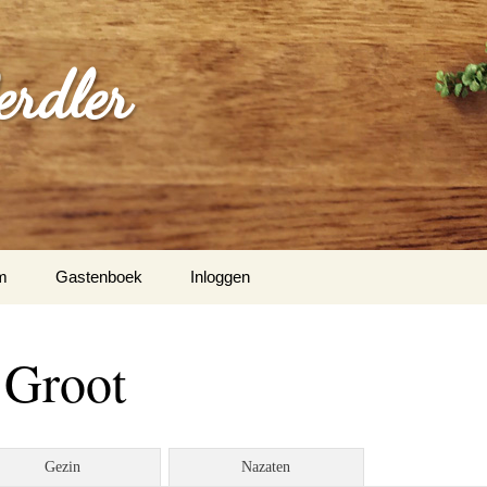
erdler
m
Gastenboek
Inloggen
 Groot
Gezin
Nazaten