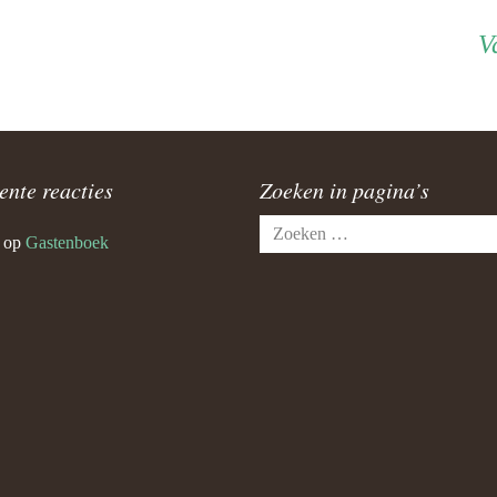
V
ente reacties
Zoeken in pagina’s
Zoeken
op
Gastenboek
naar: