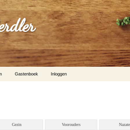
erdler
m
Gastenboek
Inloggen
Gezin
Voorouders
Nazat