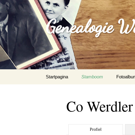
Genealogie W
Spring
Startpagina
Stamboom
Fotoalbu
naar
inhoud
Co Werdler
Profiel