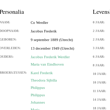
Personalia
Levens
NAAM:
0 JAAR:
Co Werdler
DOOPNAAM:
2 JAAR:
Jacobus Frederik
GEBOREN:
2 JAAR:
9 september 1889 (Utrecht)
OVERLEDEN:
3 JAAR:
13 december 1949 (Utrecht)
OUDERS:
6 JAAR:
Jacobus Frederik Werdler
Maria van Eindhoven
8 JAAR:
BROERS/ZUSSEN:
Karel Frederik
10 JAAR:
Theodora Sijbilla
10 JAAR:
Philippus
11 JAAR:
Philippus
14 JAAR:
Johannes
18 JAAR:
Maria