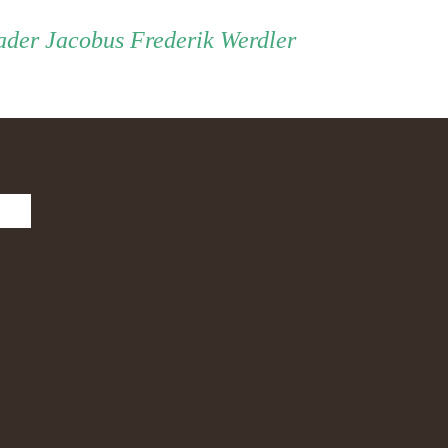
Vader
ader
Jacobus Frederik Werdler