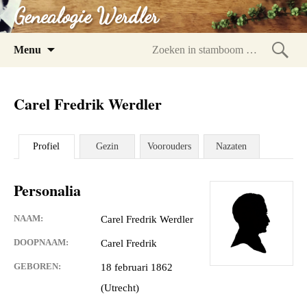
Genealogie Werdler
Spring
Menu
naar
Zoeke
inhoud
in
Carel Fredrik Werdler
stam
Profiel
Gezin
Voorouders
Nazaten
Personalia
NAAM:
Carel Fredrik Werdler
DOOPNAAM:
Carel Fredrik
GEBOREN:
18 februari 1862
(Utrecht)