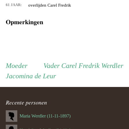
61 JAAR:
overlijden Carel Fredrik
Opmerkingen
Persoon
Moeder
Vader
Moeder
Vader
Carel Fredrik Werdler
Jacomina de Leur
ouder
navigatie
Recente personen
Maria Werdler (11-11-1897)