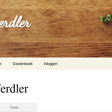
erdler
m
Gastenboek
Inloggen
erdler
Gezin