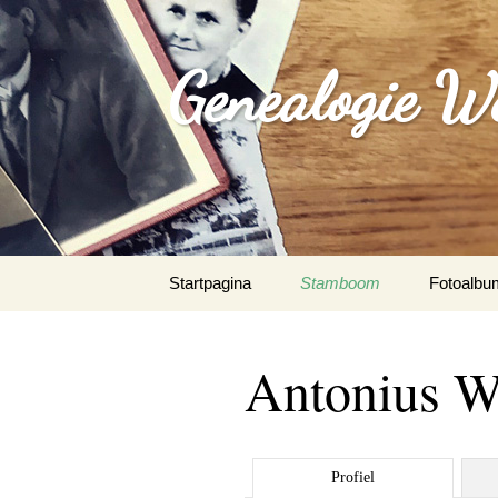
Genealogie W
Spring
Startpagina
Stamboom
Fotoalbu
naar
inhoud
Antonius W
Profiel