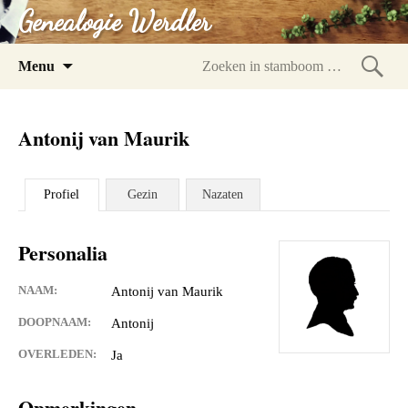
Genealogie Werdler
Spring
Menu
naar
Zoeke
inhoud
in
Antonij van Maurik
stam
Profiel
Gezin
Nazaten
Personalia
NAAM:
Antonij van Maurik
DOOPNAAM:
Antonij
OVERLEDEN:
Ja
Opmerkingen