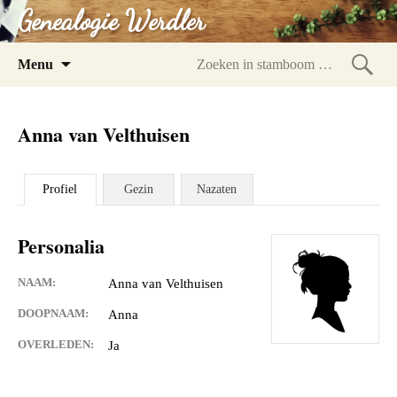
Genealogie Werdler
Spring
Menu
naar
Zoeke
inhoud
in
Anna van Velthuisen
stam
Profiel
Gezin
Nazaten
Personalia
NAAM:
Anna van Velthuisen
DOOPNAAM:
Anna
OVERLEDEN:
Ja