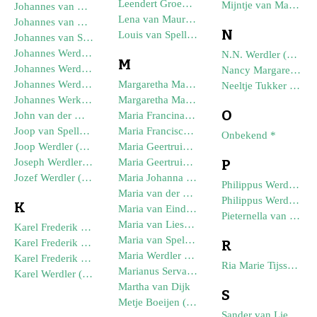
Leendert Groeneveld (--1797)
Mijntje van Maurik (02-10-1862)
Johannes van Maurik (--1819)
Lena van Maurik (05-08-1723)
Johannes van Maurik
N
Louis van Spellen (02-01-1897)
Johannes van Spellen (02-01-1887)
Johannes Werdler (08-09-1895)
N.N. Werdler (08-07-1952)
M
Johannes Werdler (11-12-1871)
Nancy Margaretha de Graaf (27-05-1950)
Johannes Werdler (28-11-1864)
Margaretha Maria Kruijssen (11-05-1887)
Neeltje Tukker (--1730)
Johannes Werkhoven
Margaretha Maria Werdler (02-01-1930)
O
John van der Woude (13-04-1949)
Maria Francina Proost (--1929)
Joop van Spellen (20-08-1909)
Maria Francisca Proost
Onbekend *
Joop Werdler (19-09-1929)
Maria Geertruida Werdler (02-05-1922)
Joseph Werdler (14-04-1895)
Maria Geertruida Werdler (27-06-1896)
P
Jozef Werdler (28-03-1877)
Maria Johanna Werdler (09-01-1916)
Philippus Werdler (26-02-1893)
Maria van der Velden
Philippus Werdler (31-10-1891)
K
Maria van Eindhoven (20-03-1865)
Pieternella van der Velden (--1774)
Maria van Lieshout (--1772)
Karel Frederik Werdler (11-12-1920)
Maria van Spellen (01-05-1894)
Karel Frederik Werdler (23-05-1903)
R
Maria Werdler (11-11-1897)
Karel Frederik Werdler (26-04-1886)
Ria Marie Tijssen (24-12-1891)
Marianus Servatius van de Camp
Karel Werdler (17-11-1934)
Martha van Dijk
S
Metje Boeijen (26-09-1767)
Sander van Lieshout