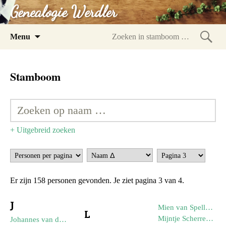
Genealogie Werdler
Spring
Menu
naar
Zoeke
inhoud
in
Stamboom
stam
+ Uitgebreid zoeken
Er zijn 158 personen gevonden. Je ziet pagina 3 van 4.
J
Mien van Spellen (05-08-1911)
L
Mijntje Scherrenberg (--1786)
Johannes van der Linden (--1782)