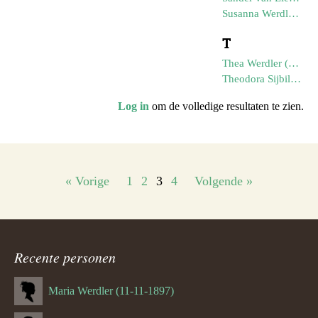
Susanna Werdler (31-08-1869)
T
Thea Werdler (25-09-1925)
Theodora Sijbilla Werdler (20-03-1888)
Log in
om de volledige resultaten te zien.
Personenlijstnavigatie
« Vorige
1
2
3
4
Volgende »
Recente personen
Maria Werdler (11-11-1897)