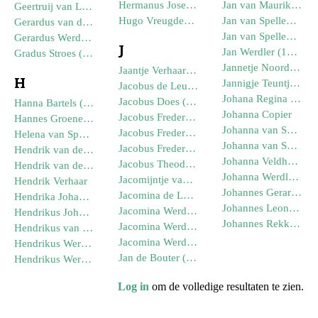
Hermanus Joseph Werdler (-06-1908)
Jan van Maurik (21-06-1783)
Geertruij van Linschoten
Hugo Vreugdenhil (13-06-1920)
Jan van Spellen (04-07-1883)
Gerardus van der Velden
Jan van Spellen (29-05-1860)
Gerardus Werdler (18-09-1921)
J
Jan Werdler (15-10-1905)
Gradus Stroes (22-05-1860)
Jannetje Noordanus (15-02-1931)
Jaantje Verhaar (10-03-1782)
H
Jannigje Teuntje den Otter
Jacobus de Leur (25-12-1804)
Johana Regina van Spellen (25-02-1885)
Jacobus Does (16-10-1862)
Hanna Bartels (--1744)
Johanna Copier
Jacobus Frederik Cornelis Werdler (27-07-1919)
Hannes Groeneveld
Johanna van Spellen (26-11-1891)
Jacobus Frederik Werdler (--1926)
Helena van Spellen (02-01-1897)
Johanna van Spellen (30-03-1888)
Jacobus Frederik Werdler (22-03-1860)
Hendrik van den Anker (--1731)
Johanna Veldhuizen (--1819)
Jacobus Theodorus Wilhelmus van Arnhem (07-01-1898)
Hendrik van der Linden (08-04-1826)
Johanna Werdler (04-12-1886)
Jacomijntje van der Wurf
Hendrik Verhaar
Johannes Gerardus van Spellen (19-08-1909)
Jacomina de Leur (09-04-1835)
Hendrika Johanna van Spellen (09-06-1895)
Johannes Leonardus Werdler (--1932)
Jacomina Werdler (21-05-1901)
Hendrikus Johannes Wouterse (12-02-1900)
Johannes Rekker (29-04-1888)
Jacomina Werdler (18-05-1900)
Hendrikus van Spellen (15-03-1899)
Jacomina Werdler (08-08-1881)
Hendrikus Werdler (04-11-1904)
Jan de Bouter (--1758)
Hendrikus Werkhoven (11-05-1901)
Log in
om de volledige resultaten te zien.