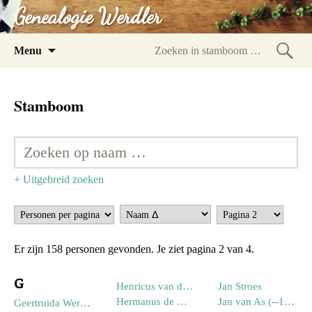
Genealogie Werdler
Spring
Menu
naar
Zoeke
inhoud
in
Stamboom
stam
+ Uitgebreid zoeken
Er zijn 158 personen gevonden. Je ziet pagina 2 van 4.
G
Henricus van den Anker (--1759)
Jan Stroes
Hermanus de Groot (--1764)
Jan van As (--1899)
Geertruida Werdler (20-08-1900)