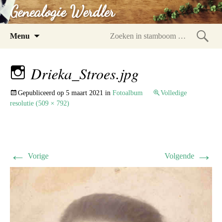
Genealogie Werdler
Spring
Menu
naar
Zoeke
inhoud
in
Drieka_Stroes.jpg
stam
Gepubliceerd op
5 maart 2021
in
Fotoalbum
Volledige
resolutie (509 × 792)
←
→
Vorige
Volgende