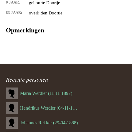
0 JAAR:
geboorte Doortje
83 JAAR:
overlijden Doortje
Opmerkingen
Recente personen
Maria Werdler (11-11-1897)
Hendrikus Werdler (04-11-1904)
Johannes Rekker (29-04-1888)