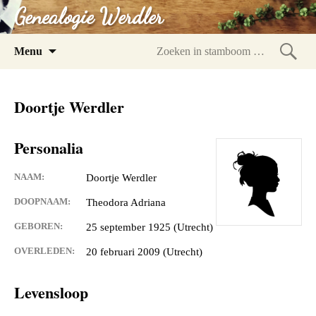
Genealogie Werdler
Spring
Menu
naar
Zoeke
inhoud
in
Doortje Werdler
stam
Personalia
NAAM:
Doortje Werdler
DOOPNAAM:
Theodora Adriana
GEBOREN:
25 september 1925 (Utrecht)
OVERLEDEN:
20 februari 2009 (Utrecht)
Levensloop